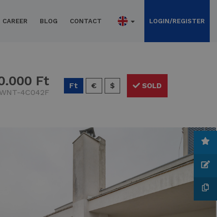
CAREER
BLOG
CONTACT
LOGIN/REGISTER
0.000 Ft
Ft
€
$
SOLD
DWNT-4C042F