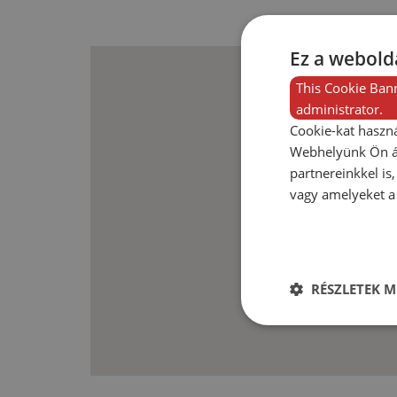
Ez a webolda
This Cookie Bann
administrator.
Cookie-kat haszná
Webhelyünk Ön ál
partnereinkkel is
vagy amelyeket a 
RÉSZLETEK M