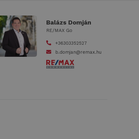
Balázs Domján
RE/MAX Go
+36303352527
b.domjan@remax.hu