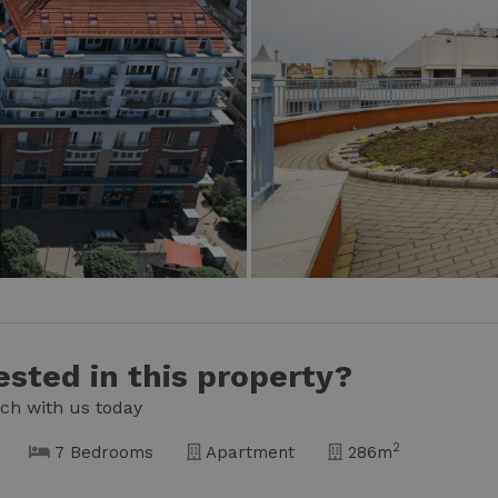
ested in this property?
uch with us today
2
7 Bedrooms
Apartment
286m