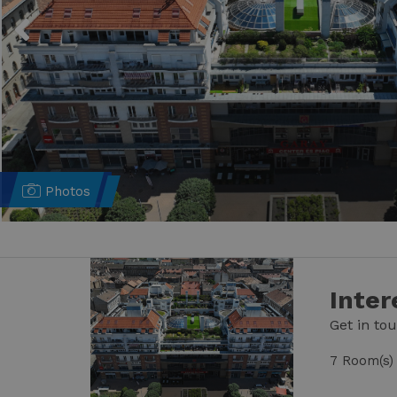
Previous
Photos
Inter
Get in to
7 Room(s)