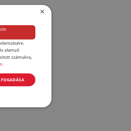
×
ite
 elemzésére.
 és elemző
sított számukra,
n
ELFOGADÁSA