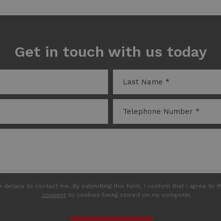
Get in touch with us today
details to contact me. By submitting this form, I confirm that I agree to
consent
to cookies being stored on my computer.