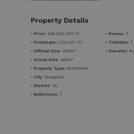
Property Details
•
Price:
349.900.000 Ft
•
Rooms:
7
•
Price/sqm:
1.223.427 Ft
•
Toilettes:
7
2
•
Official Size:
286m
•
Elevator:
Av
2
•
Actual Size:
286m
•
Property Type:
Apartment
•
City:
Budapest
•
District:
VII.
•
Bathrooms:
7