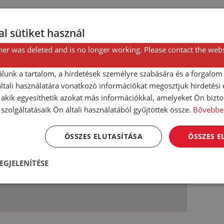
l sütiket használ
er was deleted and is no longer working. Please contact the webs
lunk a tartalom, a hirdetések személyre szabására és a forgalom
tali használatára vonatkozó információkat megosztjuk hirdetési
, akik egyesíthetik azokat más információkkal, amelyeket Ön bizto
szolgáltatásaik Ön általi használatából gyűjtöttek össze.
Bővebbe
ÖSSZES ELUTASÍTÁSA
ÖSSZES 
EGJELENÍTÉSE