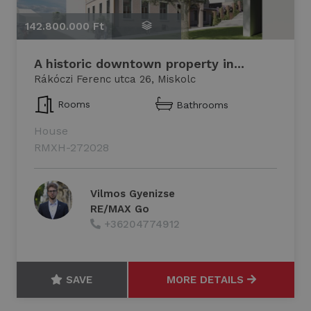
142.800.000 Ft
1
A historic downtown property in...
Rákóczi Ferenc utca 26, Miskolc
Rooms
Bathrooms
House
RMXH-272028
Vilmos Gyenizse
RE/MAX Go
+36204774912
SAVE
MORE DETAILS