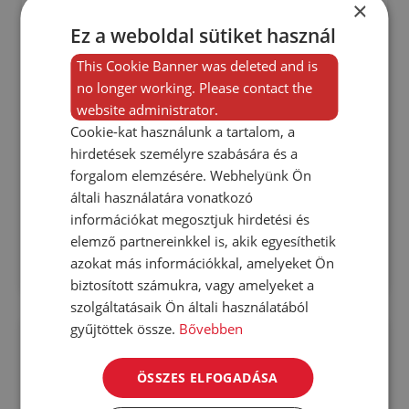
×
2
95 m
2 Rooms
Ez a weboldal sütiket használ
Bathrooms
This Cookie Banner was deleted and is
2
2 Bedrooms
|
Apartment
|
95 m
no longer working. Please contact the
RMXH-92EF7A
website administrator.
Cookie-kat használunk a tartalom, a
hirdetések személyre szabására és a
Vilmos Gyenizse
forgalom elemzésére. Webhelyünk Ön
RE/MAX Go
általi használatára vonatkozó
+36204774912
információkat megosztjuk hirdetési és
elemző partnereinkkel is, akik egyesíthetik
azokat más információkkal, amelyeket Ön
SAVE
MORE DETAILS
biztosított számukra, vagy amelyeket a
szolgáltatásaik Ön általi használatából
gyűjtöttek össze.
Bővebben
ÖSSZES ELFOGADÁSA
Previous
Next