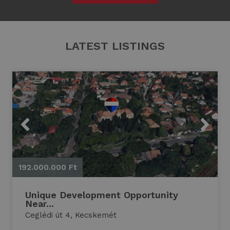
LATEST LISTINGS
Previous
Next
192.000.000 Ft
1
Unique Development Opportunity
Near...
Ceglédi út 4, Kecskemét