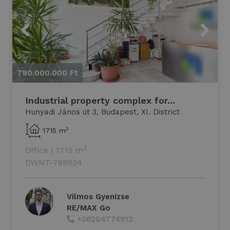
Previous
Next
790.000.000 Ft
7
Industrial property complex for...
Hunyadi János út 3, Budapest, XI. District
2
1715 m
2
Office
|
1715 m
DWNT-78B924
Vilmos Gyenizse
RE/MAX Go
+36204774912