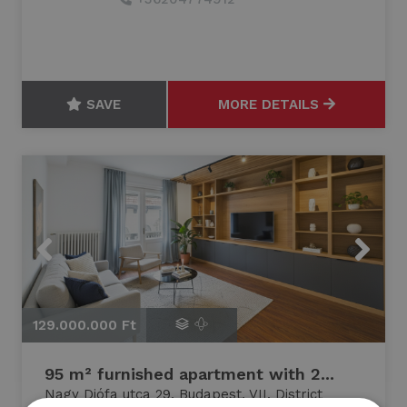
SAVE
MORE DETAILS
Previous
Next
129.000.000 Ft
1
95 m² furnished apartment with 2...
Nagy Diófa utca 29, Budapest, VII. District