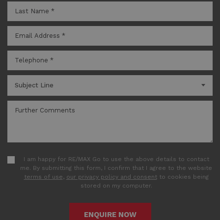
Subject Line
I am happy for RE/MAX Go to use the above details to contact
me. By submitting this form, I confirm that I agree to the website
terms of use
,
our privacy policy and consent
to cookies being
stored on my computer.
ENQUIRE NOW