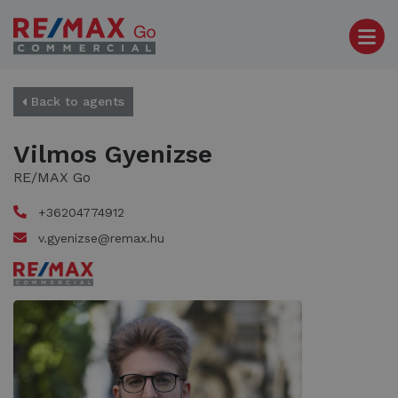
Back to agents
Vilmos Gyenizse
RE/MAX Go
+36204774912
v.gyenizse@remax.hu