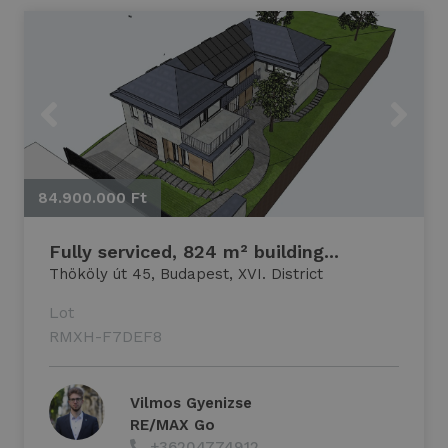
Previous
Next
84.900.000 Ft
8
Fully serviced, 824 m² building...
Thököly út 45, Budapest, XVI. District
Lot
RMXH-F7DEF8
Vilmos Gyenizse
RE/MAX Go
+36204774912