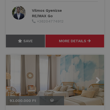
Vilmos Gyenizse
RE/MAX Go
+36204774912
SAVE
MORE DETAILS
Previous
Next
93.000.000 Ft
9