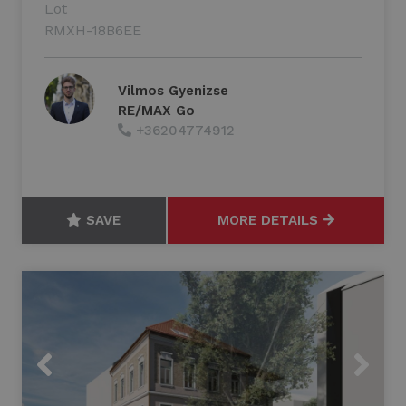
Lot
RMXH-18B6EE
Vilmos Gyenizse
RE/MAX Go
+36204774912
SAVE
MORE DETAILS
Previous
Next