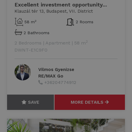
Excellent investment opportunity...
Klauzál tér 13, Budapest, VII. District
2
58 m
2 Rooms
2 Bathrooms
2
2 Bedrooms
|
Apartment
|
58 m
DWNT-E1C9F0
Vilmos Gyenizse
RE/MAX Go
+36204774912
SAVE
MORE DETAILS