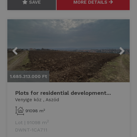
SAVE
MORE DETAILS
Previous
Next
1.685.313.000 Ft
1.
Plots for residential development...
Venyige köz , Aszód
2
91098 m
2
Lot
|
91098 m
DWNT-1CA711